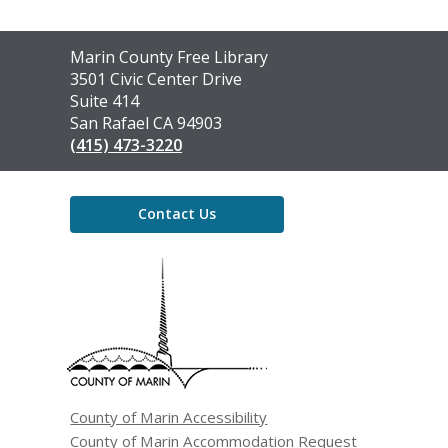
Contact
Marin County Free Library
the
3501 Civic Center Drive
Library
Suite 414
San Rafael CA 94903
(415) 473-3220
Contact Us
,
opens
a
new
window
County of Marin Accessibility
County of Marin Accommodation Request