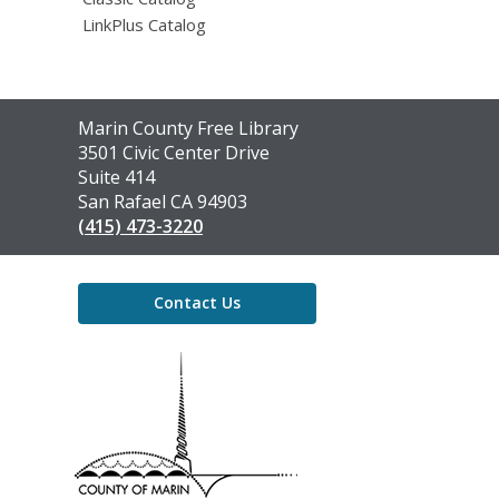
LinkPlus Catalog
Contact
Marin County Free Library
the
3501 Civic Center Drive
Library
Suite 414
San Rafael CA 94903
(415) 473-3220
Contact Us
,
opens
a
new
window