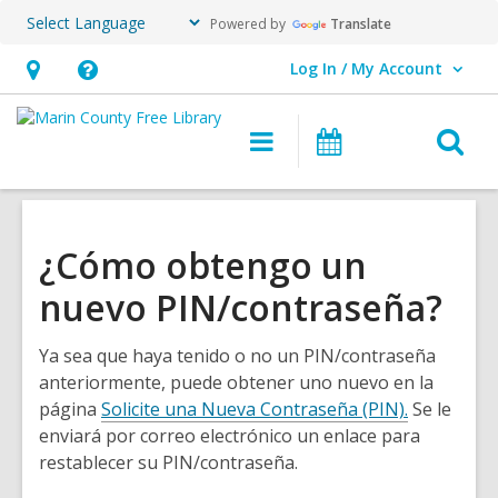
Powered by
Translate
Log In / My Account
User Log In / My Account.
Hours
Help,
&
opens
O
Main
Events
Location,
an
navigation
s
opens
overlay
f
an
overlay
¿Cómo obtengo un
nuevo PIN/contraseña?
Ya sea que haya tenido o no un PIN/contraseña
anteriormente, puede obtener uno nuevo en la
página
Solicite una Nueva Contraseña (PIN).
Se le
enviará por correo electrónico un enlace para
restablecer su PIN/contraseña.