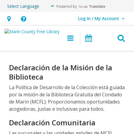
Powered by
Translate
Log In / My Account
User Log In / My Account.
Hours
Help,
&
opens
O
Main navigation
Events
Location,
an
opens
overlay
Política
an
de
Declaración de la Misión de la
overlay
Biblioteca
Desarrollo
de
La Política de Desarrollo de la Colección está guiada
por la misión de la Biblioteca Gratuita del Condado
la
de Marin (MCFL): Proporcionamos oportunidades
acogedoras, justas e inclusivas para todos.
Colección
Declaración Comunitaria
Las sucursales y las unidades móviles de MCFL