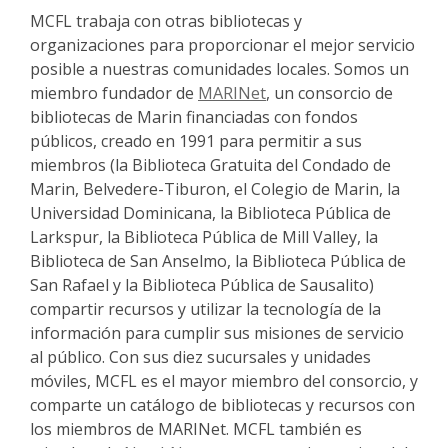
MCFL trabaja con otras bibliotecas y
organizaciones para proporcionar el mejor servicio
posible a nuestras comunidades locales. Somos un
,
miembro fundador de
MARINet
, un consorcio de
o
bibliotecas de Marin financiadas con fondos
p
públicos, creado en 1991 para permitir a sus
e
miembros (la Biblioteca Gratuita del Condado de
n
Marin, Belvedere-Tiburon, el Colegio de Marin, la
s
Universidad Dominicana, la Biblioteca Pública de
a
Larkspur, la Biblioteca Pública de Mill Valley, la
n
Biblioteca de San Anselmo, la Biblioteca Pública de
e
San Rafael y la Biblioteca Pública de Sausalito)
w
compartir recursos y utilizar la tecnología de la
w
información para cumplir sus misiones de servicio
i
al público. Con sus diez sucursales y unidades
n
móviles, MCFL es el mayor miembro del consorcio, y
d
comparte un catálogo de bibliotecas y recursos con
o
los miembros de MARINet. MCFL también es