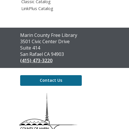
Classic Catalog
LinkPlus Catalog
Contact
Marin County Free Library
the
3501 Civic Center Drive
Library
Suite 414
San Rafael CA 94903
(415) 473-3220
Contact Us
,
opens
a
new
window