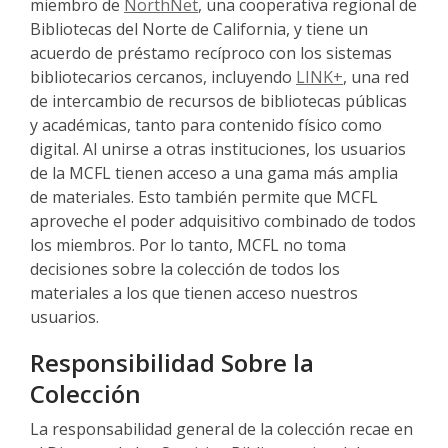
,
w
miembro de
NorthNet
, una cooperativa regional de
o
Bibliotecas del Norte de California, y tiene un
p
acuerdo de préstamo recíproco con los sistemas
e
,
bibliotecarios cercanos, incluyendo
LINK+
, una red
n
o
de intercambio de recursos de bibliotecas públicas
s
p
y académicas, tanto para contenido físico como
a
e
digital. Al unirse a otras instituciones, los usuarios
n
n
de la MCFL tienen acceso a una gama más amplia
e
s
de materiales. Esto también permite que MCFL
w
a
aproveche el poder adquisitivo combinado de todos
w
n
los miembros. Por lo tanto, MCFL no toma
i
e
decisiones sobre la colección de todos los
n
w
materiales a los que tienen acceso nuestros
d
w
usuarios.
o
i
Responsibilidad Sobre la
w
n
Colección
d
o
La responsabilidad general de la colección recae en
w