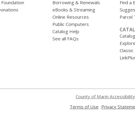
y Foundation
Borrowing & Renewals
Find a 
onations
eBooks & Streaming
Sugges
Online Resources
Parcel
Public Computers
CATAL
Catalog Help
Catalo
See all FAQs
Explore
Classic
LinkPlu
County of Marin Accessibility
,
Terms of Use
Privacy Statem
opens
a
new
window