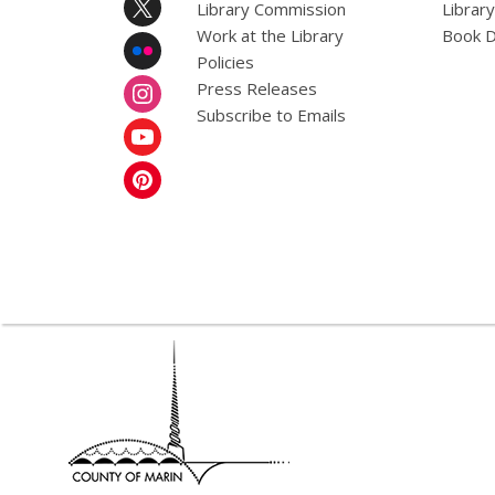
Library Commission
Librar
Work at the Library
Book D
Policies
Press Releases
Subscribe to Emails
,
opens
a
new
window