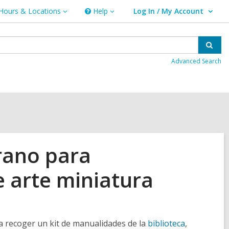
Hours & Locations
Help
Log In / My Account
urs
Help
User Log In / My Account.
ations
Sear
Advanced Search
rano para
 arte miniatura
a recoger un kit de manualidades de la
biblioteca
,