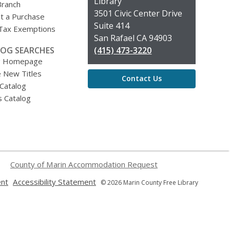
the
Library
Branch
Library
3501 Civic Center Drive
t a Purchase
Suite 414
 Tax Exemptions
San Rafael CA 94903
OG SEARCHES
(415) 473-3220
g Homepage
 New Titles
Contact Us
 Catalog
s Catalog
County of Marin Accommodation Request
,
,
ent
Accessibility Statement
© 2026 Marin County Free Library
opens
opens
a
a
new
new
window
window