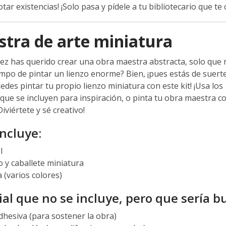
is
tar existencias! ¡Solo pasa y pídele a tu bibliotecario que te
over
3
tra de arte miniatura
years
old
ez has querido crear una obra maestra abstracta, solo que 
and
empo de pintar un lienzo enorme? Bien, ¡pues estás de suerte
the
edes pintar tu propio lienzo miniatura con este kit! ¡Usa los
information
que se incluyen para inspiración, o pinta tu obra maestra 
may
Diviértete y sé creativo!
be
out
incluye:
of
l
date.
o y caballete miniatura
 (varios colores)
al que no se incluye, pero que sería b
adhesiva (para sostener la obra)