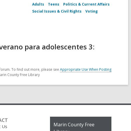
Adults
Teens
Politics & Current Affairs
Social Issues & Civil Rights
Voting
verano para adolescentes 3:
forum. To find out more, please see
Appropriate Use When Posting
arin County Free Library
ACT
Contact
Marin County Free
t Us