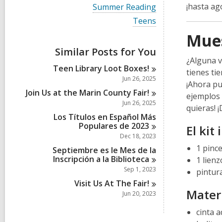
i
V
¡hasta ago
Summer Reading
e
i
w
V
Teens
e
a
i
w
Mues
l
e
a
l
w
Similar Posts for You
l
c
a
l
¿Alguna v
a
l
Teen Library Loot
Boxes!
c
tienes ti
r
l
a
Jun 26, 2025
d
c
¡Ahora pu
r
s
a
Join Us at the Marin County
Fair!
d
ejemplos 
i
r
Jun 26, 2025
s
quieras! ¡
n
d
i
Los Títulos en Español Más
s
n
Populares de
2023
i
El kit 
n
Dec 18, 2023
1 pince
Septiembre es le Mes de la
Inscripción a la
Biblioteca
1 lienz
Sep 1, 2023
pintura
Visit Us At The
Fair!
Materi
Jun 20, 2023
cinta 