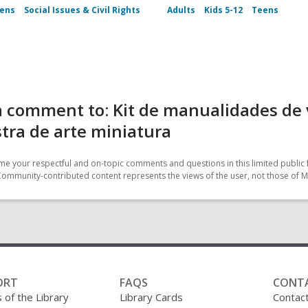
ens
Social Issues & Civil Rights
Adults
Kids 5-12
Teens
 comment to: Kit de manualidades de 
tra de arte miniatura
e your respectful and on-topic comments and questions in this limited public 
Community-contributed content represents the views of the user, not those of M
ORT
FAQS
CONT
 of the Library
Library Cards
Contac