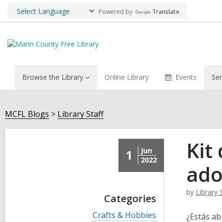
Powered by
Translate
Browse the Library
Online Library
Events
Ser
MCFL Blogs
Library Staff
Kit
Jun
1
2022
ado
by
Library 
Categories
V
Crafts & Hobbies
¿Estás ab