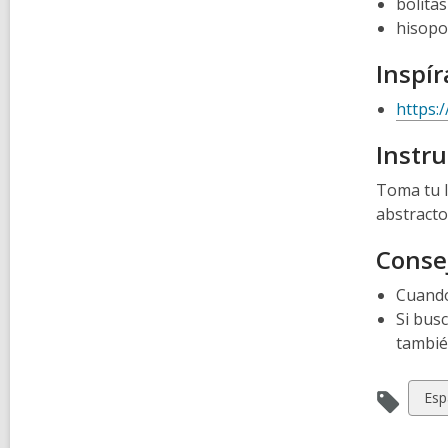
bolita
hisopos
Inspír
https:
Instr
Toma tu l
abstracto
Consej
Cuando
Si busc
tambié
Vie
Esp
all
car