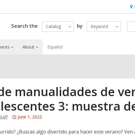
Ho
&
Loc
Search the
by
Catalog
Keyword
vices
About
Español
 de manualidades de ve
lescentes 3: muestra de
Attention:
Staff
June 1, 2022
This
post
urrido? ¿Buscas algo divertido para hacer este verano? Ven 