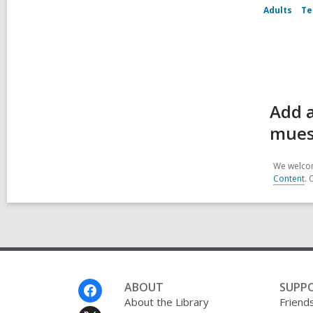
Adults
Te
Add a
mues
We welcom
Content
. 
Footer
ABOUT
SUPP
Menu
About the Library
Friends