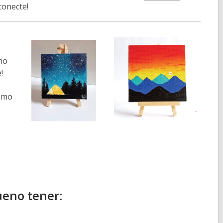
 conecte!
no
!
como
ueno tener: