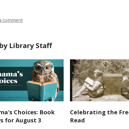
in
a comment
by Library Staff
a's Choices: Book
Celebrating the Fr
s for August 3
Read