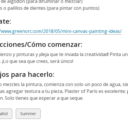
s de algodón (para difuminar o mezclar)
 o palillos de dientes (para pintar con puntos)
ate:
//www.greenorc.com/2018/05/mini-canvas-painting-ideas/
ucciones/Cómo comenzar:
ienzo y pinturas y ¡deja que te invada la creatividad! Pinta u
. ¡Lo que sea que crees, será único!
os para hacerlo:
 mezcles la pintura, comienza con solo un poco de agua, si
as agregar textura a tu pieza, Plaster of Paris es excelente;
n. Solo tienes que esperar a que seque.
w
View
añol
Summer
all
ds
cards