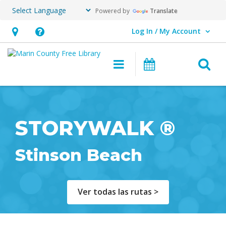
Powered by
Translate
Log In / My Account
User Log In / My Account.
Hours
Help,
&
opens
O
Main navigation
Events
Location,
an
opens
overlay
an
overlay
STORYWALK ®
Stinson Beach
Ver todas las rutas >