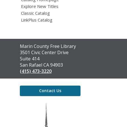
Explore New Titles
Classic Catalog
LinkPlus Catalog
Contact
Marin County Free Library
the
3501 Civic Center Drive
Library
Suite 414
San Rafael CA 94903
(415) 473-3220
Contact Us
,
opens
a
new