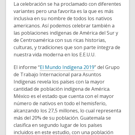
La celebración se ha proclamado con diferentes
variantes pero una favorita es la que es más
inclusiva en su nombre de todos los nativos
americanos. Así podemos celebrar también a
las poblaciones indígenas de América del Sur y
de Centroamérica con sus ricas historias,
culturas, y tradiciones que son parte íntegra de
nuestra vida moderna en los E.E.U.U.
,
El informe “
El Mundo Indígena 2019
” del Grupo
o
de Trabajo Internacional para Asuntos
p
Indígenas revela los países con la mayor
e
cantidad de población indígena de América.
n
México es el estado que cuenta con el mayor
s
número de nativos en todo el hemisferio,
a
alcanzando los 27,5 millones, lo cual representa
n
más del 20% de su población. Guatemala se
e
clasifica en segundo lugar de los países
w
incluidos en este estudio, con una población