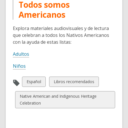
Todos somos
Americanos
Explora materiales audiovisuales y de lectura
que celebran a todos los Nativos Americanos
con la ayuda de estas listas:
Adultos
Niños
View
View
Español
Libros recomendados
all
all
cards
cards
View
Native American and Indigenous Heritage
in
in
all
Celebration
cards
in