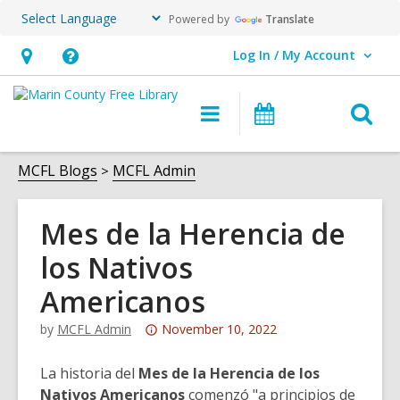
Powered by
Translate
Log In / My Account
User Log In / My Account.
Hours
Help,
&
opens
O
Main
Events
Location,
an
navigation
s
opens
overlay
f
MCFL Blogs
MCFL Admin
an
overlay
Mes de la Herencia de
los Nativos
Americanos
Attention:
by
MCFL Admin
November 10, 2022
This
post
La historia del
Mes de la Herencia de los
is
Nativos Americanos
comenzó "a principios de