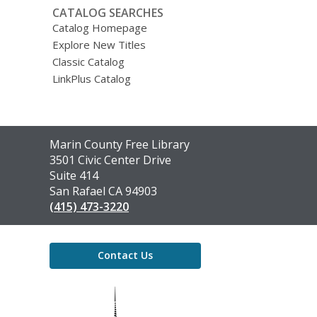
CATALOG SEARCHES
Catalog Homepage
Explore New Titles
Classic Catalog
LinkPlus Catalog
Contact
Marin County Free Library
the
3501 Civic Center Drive
Library
Suite 414
San Rafael CA 94903
(415) 473-3220
Contact Us
,
opens