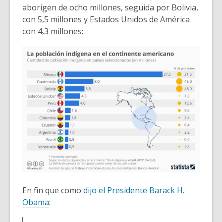
w
aborigen de ocho millones, seguida por Bolivia,
i
con 5,5 millones y Estados Unidos de América
n
con 4,3 millones:
d
o
w
En fin que como
dijo el Presidente Barack H.
Obama
: