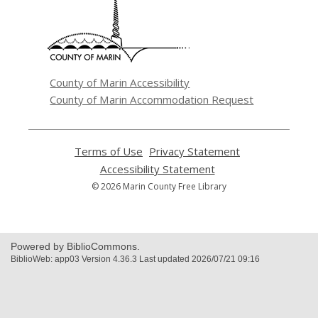
a
new
window
County of Marin Accessibility
County of Marin Accommodation Request
Terms of Use
,
Privacy Statement
,
opens
opens
Accessibility Statement
,
a
a
opens
© 2026 Marin County Free Library
new
new
a
window
window
new
window
Powered by BiblioCommons.
BiblioWeb: app03 Version 4.36.3 Last updated 2026/07/21 09:16