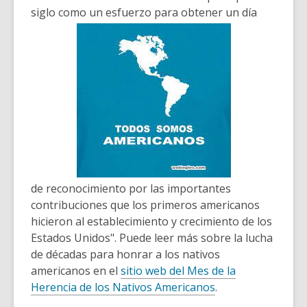
over
siglo como un esfuerzo para obtener un día
3
years
old
and
the
information
may
be
out
of
de reconocimiento por las importantes
date.
contribuciones que los primeros americanos
hicieron al establecimiento y crecimiento de los
Estados Unidos". Puede leer más sobre la lucha
de décadas para honrar a los nativos
americanos en el
sitio web del Mes de la
Herencia de los Nativos Americanos
.