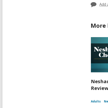
Add 
More 
Nesham
Review
Adults
Ne