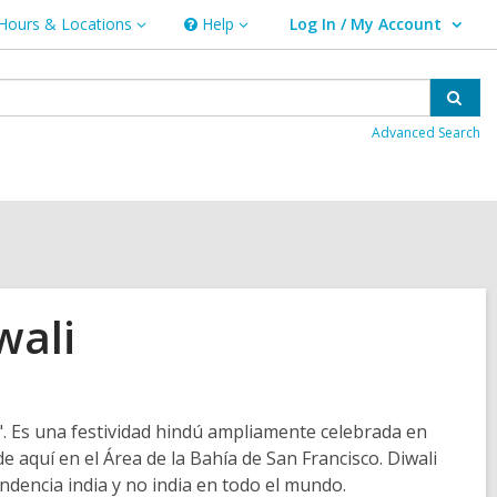
Hours & Locations
Help
Log In / My Account
urs
Help
User Log In / My Account.
ations
Sear
Advanced Search
wali
s". Es una festividad hindú ampliamente celebrada en
de aquí en el Área de la Bahía de San Francisco. Diwali
endencia india y no india en todo el mundo.