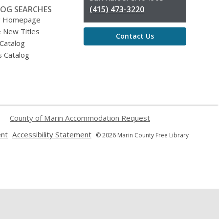
OG SEARCHES
(415) 473-3220
g Homepage
 New Titles
Contact Us
 Catalog
s Catalog
County of Marin Accommodation Request
,
,
ent
Accessibility Statement
© 2026 Marin County Free Library
opens
opens
a
a
new
new
window
window