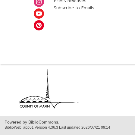
Press Releases
Subscribe to Emails
,
opens
a
new
window
Powered by BiblioCommons.
BiblioWeb: app01 Version 4.36.3 Last updated 2026/07/21 09:14