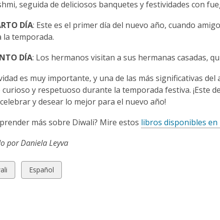
hmi, seguida de deliciosos banquetes y festividades con fuego
RTO DÍA
:
Este es el primer día del nuevo año, cuando amigo
 la temporada.
NTO DÍA
:
Los hermanos visitan a sus hermanas casadas, qu
ividad es muy importante, y una de las más significativas de
curioso y respetuoso durante la temporada festiva. ¡Este 
 celebrar y desear lo mejor para el nuevo año!
prender más sobre Diwali? Mire estos
libros disponibles en
do por Daniela Leyva
w
View
ali
Español
all
ds
cards
in