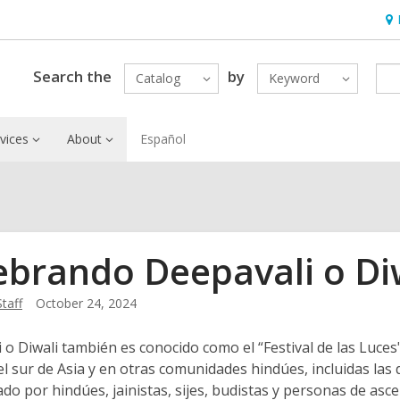
Ho
&
Loc
Search the
by
Catalog
Keyword
vices
About
Español
ebrando Deepavali o Di
Staff
October 24, 2024
 o Diwali también es conocido como el “Festival de las Luce
 el sur de Asia y en otras comunidades hindúes, incluidas las 
ado por hindúes, jainistas, sijes, budistas y personas de asc