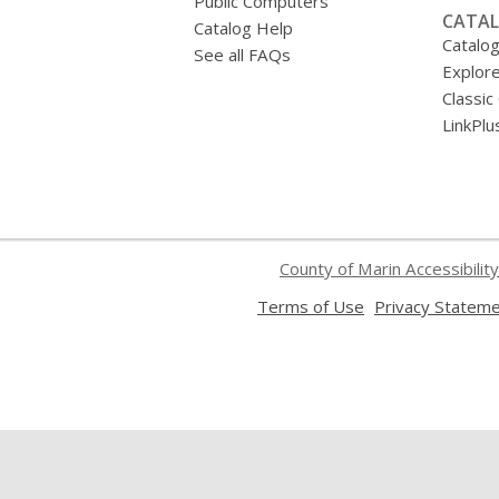
Public Computers
CATAL
Catalog Help
Catalo
See all FAQs
Explore
Classic
LinkPlu
County of Marin Accessibility
,
Terms of Use
Privacy Statem
opens
a
new
window