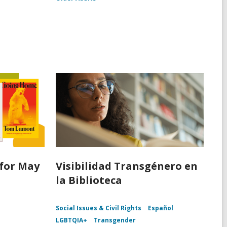
for May
Visibilidad Transgénero en
la Biblioteca
Social Issues & Civil Rights
Español
LGBTQIA+
Transgender