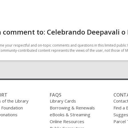
 comment to: Celebrando Deepavali o 
e your respectful and on-topic comments and questions in this limited public 
Community-contributed content represents the views of the user, not those of M
ORT
FAQS
CONT
 of the Library
Library Cards
Contac
y Foundation
Borrowing & Renewals
Find a 
onations
eBooks & Streaming
Sugges
Online Resources
Parcel