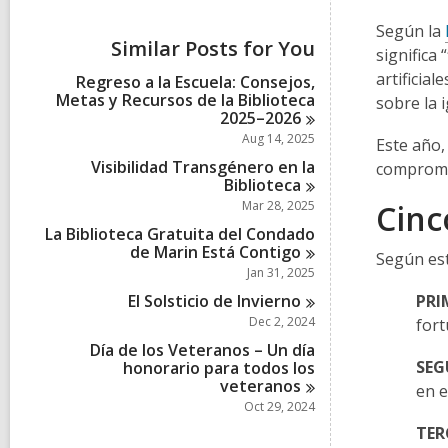
i
e
Según la
w
Similar Posts for You
significa
a
l
artificial
Regreso a la Escuela: Consejos,
l
Metas y Recursos de la Biblioteca
sobre la 
c
2025–2026
a
Aug 14, 2025
Este año,
r
d
Visibilidad Transgénero en la
compromet
s
Biblioteca
i
Mar 28, 2025
Cinc
n
La Biblioteca Gratuita del Condado
de Marin Está
Contigo
Según est
Jan 31, 2025
El Solsticio de
Invierno
PRI
Dec 2, 2024
fort
Día de los Veteranos – Un día
SEG
honorario para todos los
veteranos
en e
Oct 29, 2024
TER