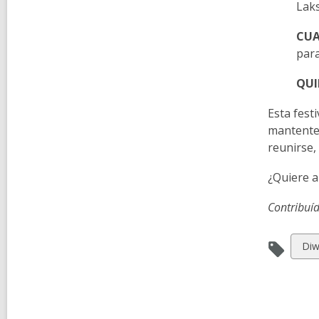
Laks
CUA
para
QUI
Esta fest
mantente 
reunirse,
¿Quiere a
Contribuí
Vie
Diw
all
car
in