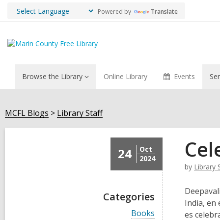
Powered by
Translate
Browse the Library
Online Library
Events
Ser
MCFL Blogs
Library Staff
Cel
Oct
24
2024
by
Library 
Deepavali
Categories
India, en
V
Books
es celebr