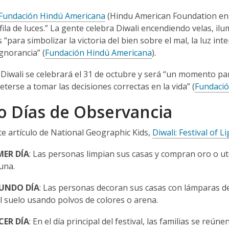
Fundación Hindú Americana
(Hindu American Foundation en in
 “fila de luces.” La gente celebra Diwali encendiendo velas, 
es “para simbolizar la victoria del bien sobre el mal, la luz in
ignorancia” (
Fundación Hindú Americana
).
 Diwali se celebrará el 31 de octubre y será “un momento par
erse a tomar las decisiones correctas en la vida” (
Fundació
o Días de Observancia
e artículo de National Geographic Kids,
Diwali: Festival of L
MER DÍA
:
Las personas limpian sus casas y compran oro o ut
una.
UNDO DÍA
:
Las personas decoran sus casas con lámparas de
l suelo usando polvos de colores o arena.
CER DÍA
:
En el día principal del festival, las familias se reú