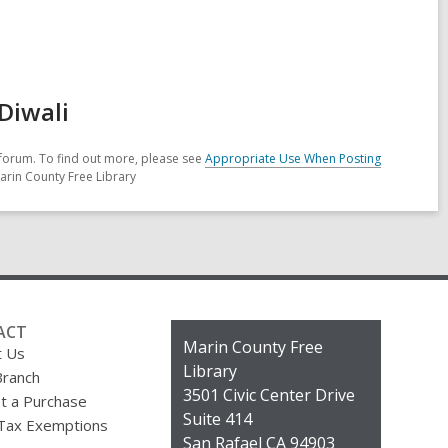
Diwali
forum. To find out more, please see
Appropriate Use When Posting
arin County Free Library
ACT
Contact
Marin County Free
t Us
the
Library
Branch
Library
3501 Civic Center Drive
t a Purchase
Suite 414
 Tax Exemptions
San Rafael CA 94903