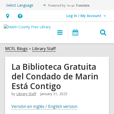
Powered by
Translate
Log In / My Account
User Log In / My Account.
Hours
Help,
&
opens
O
Main
Events
Location,
an
navigation
s
opens
overlay
f
MCFL Blogs
Library Staff
an
overlay
La Biblioteca Gratuita
del Condado de Marin
Está Contigo
by
Library Staff
January 31, 2025
Versión en inglés / English version