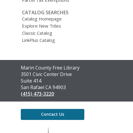
CATALOG SEARCHES
Catalog Homepage
Explore New Titles
Classic Catalog
LinkPlus Catalog
Contact
Marin County Free Library
the
3501 Civic Center Drive
Library
Suite 414
San Rafael CA 94903
(415) 473-3220
Contact Us
,