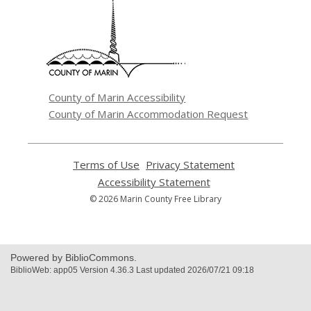
opens
a
new
window
County of Marin Accessibility
County of Marin Accommodation Request
Terms of Use
,
Privacy Statement
,
opens
opens
Accessibility Statement
,
a
a
opens
© 2026 Marin County Free Library
new
new
a
window
window
new
window
Powered by BiblioCommons.
BiblioWeb: app05 Version 4.36.3 Last updated 2026/07/21 09:18