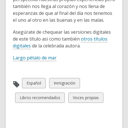
también nos llega al corazón y nos llena de
esperanzas de que al final del día nos tenemos
el uno al otro en las buenas y en las malas.
Asegúrate de chequear las versiones digitales
de este título asi como también
otros títulos
digitales
de la celebrada autora.
Largo pétalo de mar
View
View
Español
Inmigración
all
all
cards
cards
View
View
Libros recomendados
Voces propias
in
in
all
all
cards
cards
in
in