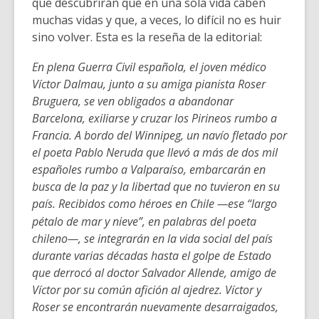
3
que descubrirán que en una sola vida caben
years
muchas vidas y que, a veces, lo difícil no es huir
old
sino volver. Esta es la reseña de la editorial:
and
En plena Guerra Civil española, el joven médico
the
Víctor Dalmau, junto a su amiga pianista Roser
information
Bruguera, se ven obligados a abandonar
may
Barcelona, exiliarse y cruzar los Pirineos rumbo a
be
Francia. A bordo del Winnipeg, un navío fletado por
out
el poeta Pablo Neruda que llevó a más de dos mil
of
españoles rumbo a Valparaíso, embarcarán en
date.
busca de la paz y la libertad que no tuvieron en su
país. Reci
bidos como héroes en Chile —ese “largo
pétalo de mar y nieve”, en palabras del poeta
chileno—, se integrarán en la vida social del país
durante varias décadas hasta el golpe de Estado
que derrocó al doctor Salvador Allende, amigo de
Víctor por su común afición al ajedrez. Víctor y
Roser se encontrarán nuevamente desarraigados,