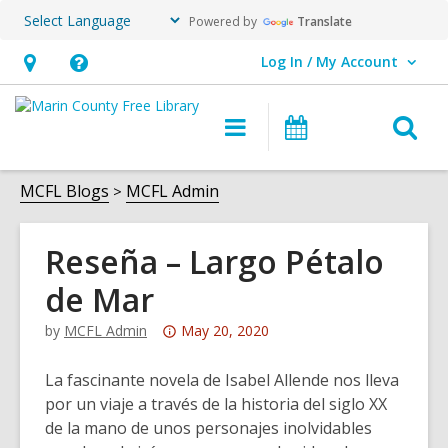
Powered by
Translate
Log In / My Account
User Log In / My Account.
Hours
Help,
&
opens
O
Main
Events
Location,
an
navigation
s
opens
overlay
f
MCFL Blogs
MCFL Admin
an
overlay
Reseña – Largo Pétalo
de Mar
Attention:
by
MCFL Admin
May 20, 2020
This
post
La fascinante novela de Isabel Allende nos lleva
is
por un viaje a través de la historia del siglo XX
over
de la mano de unos personajes inolvidables