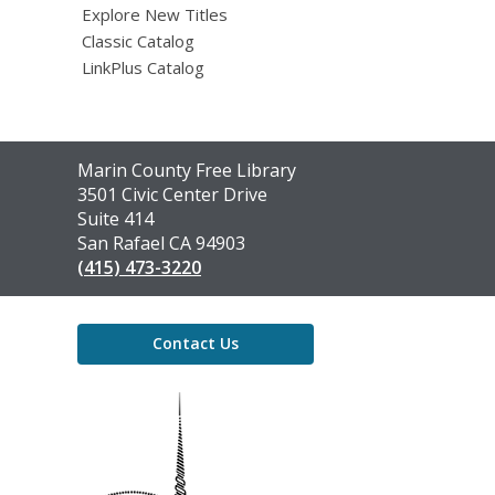
Explore New Titles
Classic Catalog
LinkPlus Catalog
Contact
Marin County Free Library
the
3501 Civic Center Drive
Library
Suite 414
San Rafael CA 94903
(415) 473-3220
Contact Us
,
opens
a
new
window