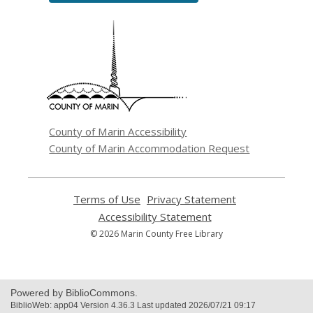
,
opens
a
new
window
County of Marin Accessibility
County of Marin Accommodation Request
Terms of Use
,
Privacy Statement
,
opens
opens
Accessibility Statement
,
a
a
opens
© 2026 Marin County Free Library
new
new
a
window
window
new
window
Powered by BiblioCommons.
BiblioWeb: app04 Version 4.36.3 Last updated 2026/07/21 09:17