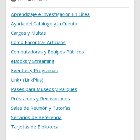
Print
All Answers
:
Preguntas
Frecuentes
Aprendizaje e Investigación En Línea
FAQs
Ayuda del Catálogo y la Cuenta
Cargos y Multas
Cómo Encontrar Artículos
Computadoras y Equipos Públicos
eBooks y Streaming
Eventos y Programas
Link+ (LinkPlus)
Pases para Museos y Parques
Préstamos y Renovaciones
Salas de Reunión y Tutorías
Servicios de Referencia
Tarjetas de Biblioteca