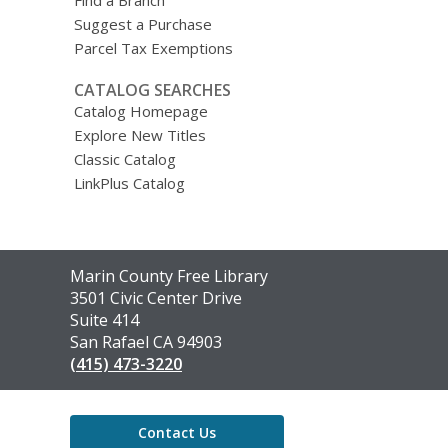
Suggest a Purchase
Parcel Tax Exemptions
CATALOG SEARCHES
Catalog Homepage
Explore New Titles
Classic Catalog
LinkPlus Catalog
Contact
Marin County Free Library
the
3501 Civic Center Drive
Library
Suite 414
San Rafael CA 94903
(415) 473-3220
Contact Us